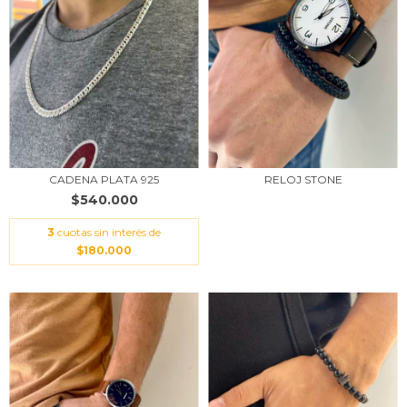
CADENA PLATA 925
RELOJ STONE
$540.000
3
cuotas sin interés de
$180.000