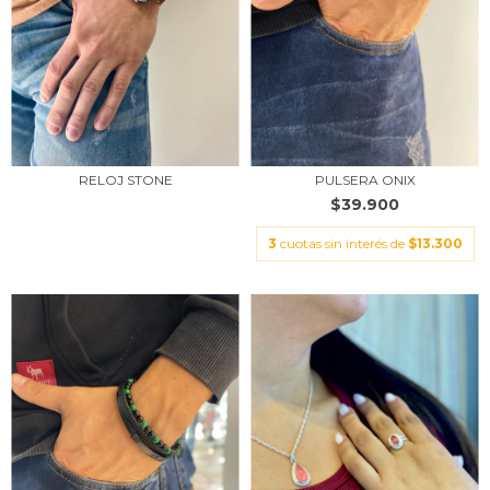
RELOJ STONE
PULSERA ONIX
$39.900
3
cuotas sin interés de
$13.300