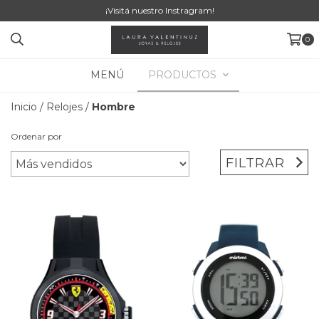
¡Visitá nuestro Instragram!
0
MENÚ
PRODUCTOS
Inicio
/
Relojes
/
Hombre
Ordenar por
FILTRAR