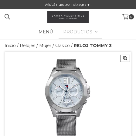
¡Visitá nuestro Instragram!
0
MENÚ
PRODUCTOS
Inicio
/
Relojes
/
Mujer
/
Clásico
/
RELOJ TOMMY 3