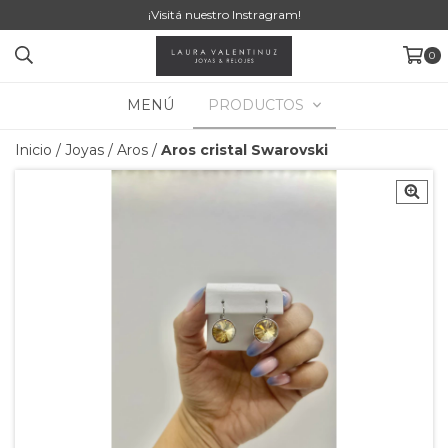
¡Visitá nuestro Instragram!
0
MENÚ
PRODUCTOS
Inicio
/
Joyas
/
Aros
/
Aros cristal Swarovski