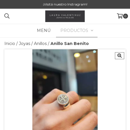
¡Visitá nuestro Instragram!
0
MENÚ
PRODUCTOS
Inicio
/
Joyas
/
Anillos
/
Anillo San Benito